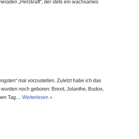
ameraden „Herzkraft“, der stets ein wachsames
üngsten“ mal vorzustellen. Zuletzt habe ich das
n wurden noch geboren: Brexit, Jolanthe, Budox,
alben Tag…
Weiterlesen »